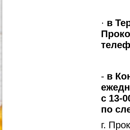
·
в Те
Проко
теле
-
в Ко
ежедне
с 13-0
по сл
г. Про