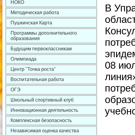
НОКО
В Упр
Методическая работа
област
Пушкинская Карта
Консу
Программы дополнительного
образования
потре
Будущим первоклассникам
эпидем
Олимпиада
08 июл
Центр "Точка роста"
линия
Воспитательная работа
потре
ОГЭ
образо
Школьный спортивный клуб
учебно
Инновационная деятельность
Комплексная безопасность
Независимая оценка качества