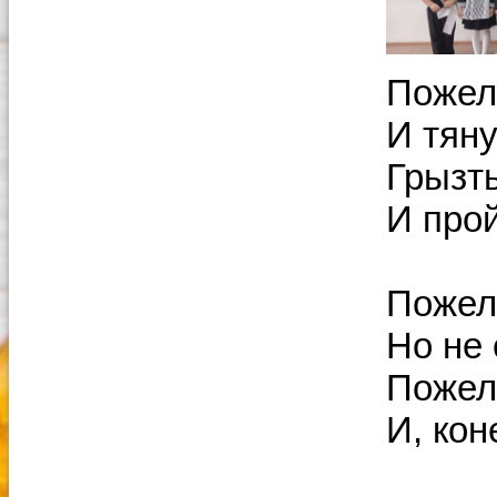
Пожел
И тяну
Грызть
И про
Пожел
Но не 
Пожела
И, кон