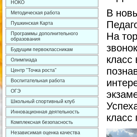
НОКО
В нов
Методическая работа
Педаго
Пушкинская Карта
На то
Программы дополнительного
образования
звонок
Будущим первоклассникам
класс 
Олимпиада
познав
Центр "Точка роста"
интер
Воспитательная работа
ОГЭ
экзаме
Школьный спортивный клуб
Успеха
Инновационная деятельность
класс
Комплексная безопасность
Независимая оценка качества