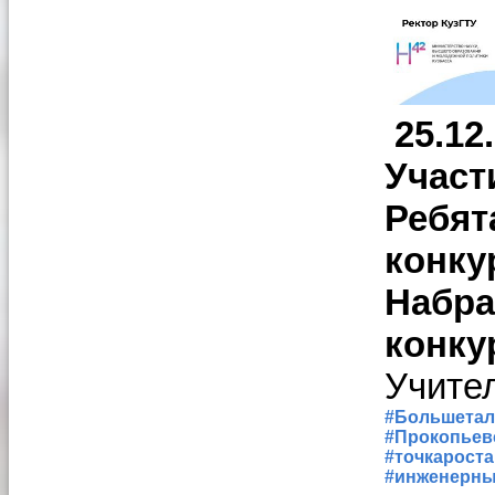
25.12
Участ
Ребят
конку
Набра
конку
Учите
#Большета
#Прокопьев
#точкароста
#инженерны