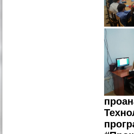
проан
Техно
прогр