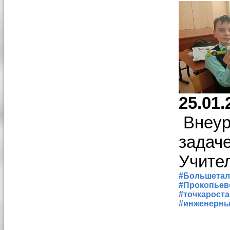
25.01.
Внеуро
задаче
Учител
#Большета
#Прокопьев
#точкароста
#инженерны