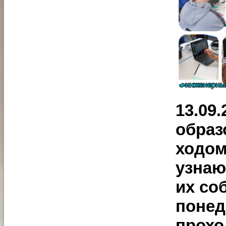
13.09
образ
ходом
узнаю
их со
понед
прохо