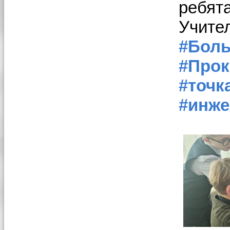
ребята
Учите
#Бол
#Про
#точк
#инже