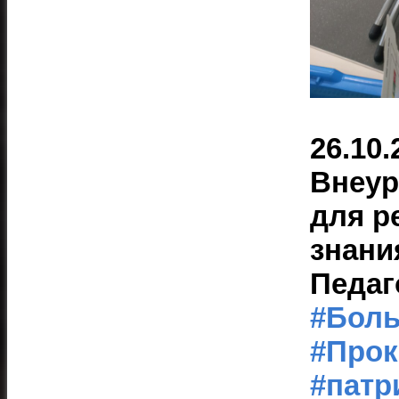
26.10.
Внеур
для р
знани
Педаг
#Бол
#Про
#патр