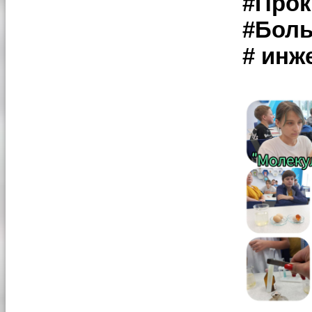
#Про
#Бол
# инж