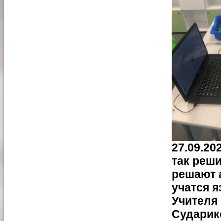
27.09.20
так реши
решают 
учатся 
Учителя
Сударико