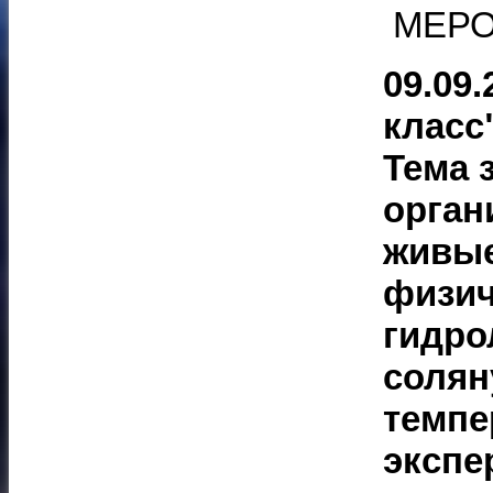
МЕРО
09.09
класс
Тема 
орган
живые
физич
гидро
солян
темпе
экспе