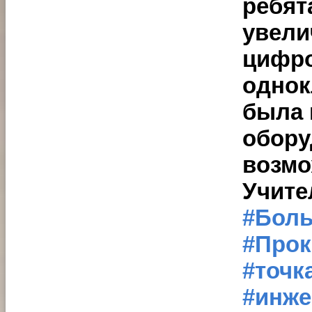
ребят
увели
цифро
однок
была 
обору
возмо
Учите
#Бол
#Про
#точк
#инже