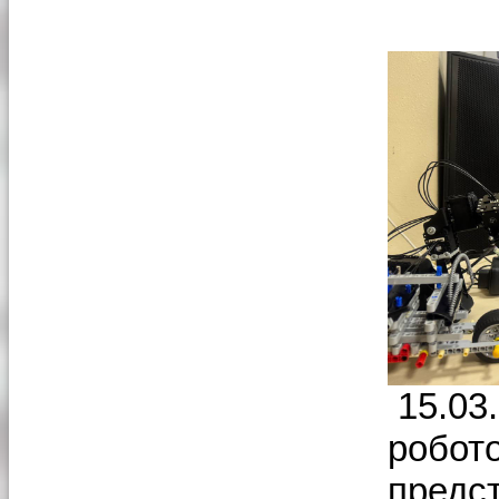
15.03
робото
предс