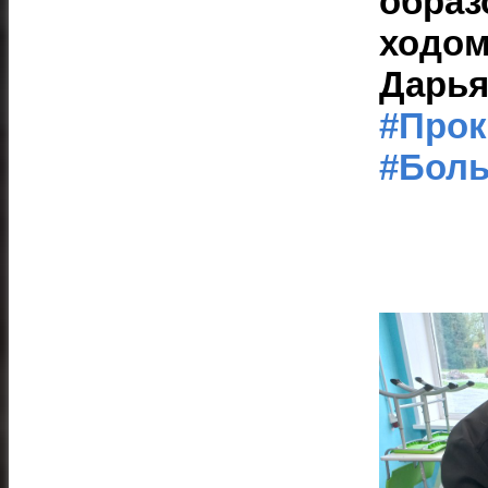
образ
ходом
Дарья
#Про
#Бол