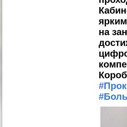
Кабин
ярким
на за
дости
цифро
компе
Короб
#Про
#Бол