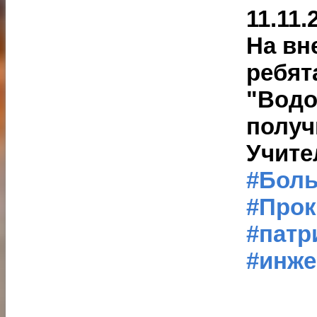
11.11.
На вн
ребят
"Водо
получ
Учите
#Бол
#Про
#патр
#инже