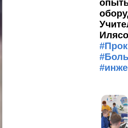
опыты
обору
Учите
Илясо
#Про
#Бол
#инже