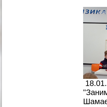
18.01.
"Зани
Шамае