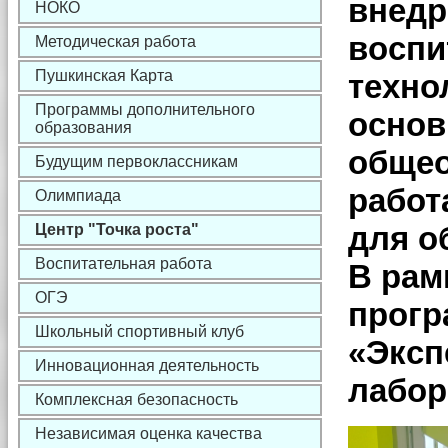
внедр
НОКО
воспи
Методическая работа
Пушкинская Карта
техно
Программы дополнительного
основ
образования
общео
Будущим первоклассникам
работ
Олимпиада
для о
Центр "Точка роста"
Воспитательная работа
В рам
ОГЭ
прогр
Школьный спортивный клуб
«Эксп
Инновационная деятельность
лабор
Комплексная безопасность
Независимая оценка качества