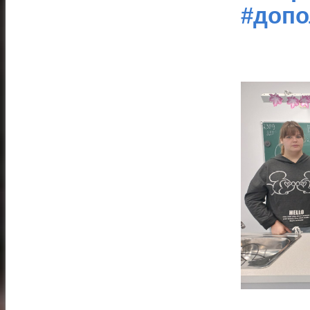
#допо