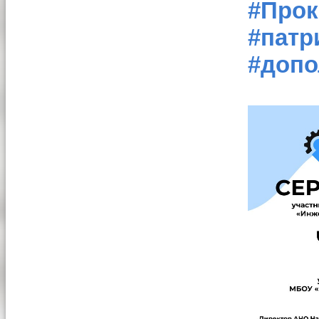
#Про
#патр
#допо