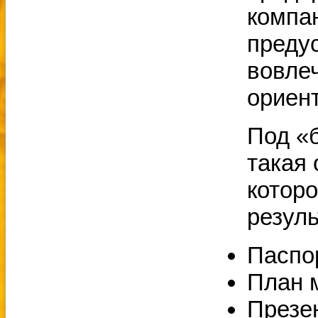
компа
преду
вовле
ориен
Под «
такая 
котор
резуль
Паспо
План 
Презе