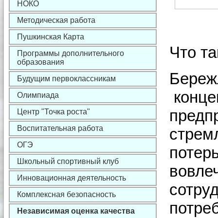
НОКО
Методическая работа
Пушкинская Карта
Что т
Программы дополнительного
образования
Береж
Будущим первоклассникам
конце
Олимпиада
предп
Центр "Точка роста"
Воспитательная работа
стрем
ОГЭ
потер
Школьный спортивный клуб
вовле
Инновационная деятельность
сотру
Комплексная безопасность
потре
Независимая оценка качества