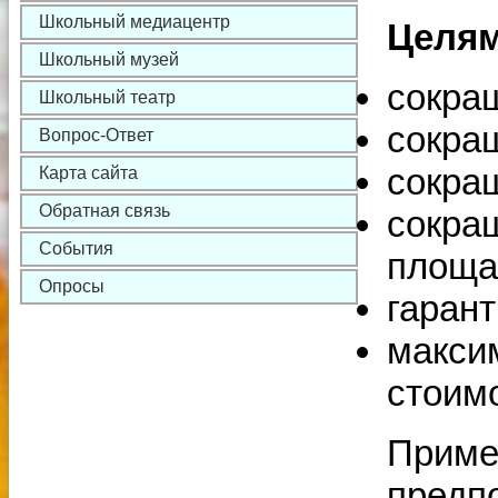
Школьный медиацентр
Целя
Школьный музей
сокращ
Школьный театр
сокращ
Вопрос-Ответ
сокра
Карта сайта
Обратная связь
сокра
События
площа
Опросы
гарант
макси
стоим
Приме
предп