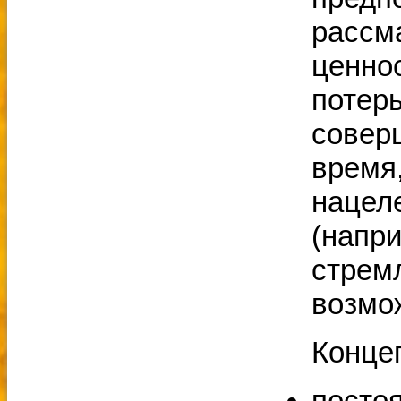
рассм
ценно
потер
совер
время
нацел
(напри
стрем
возмо
Конце
посто