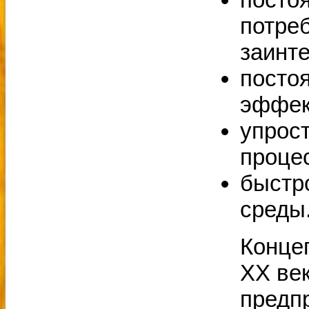
потреб
заинт
посто
эффек
упрост
проце
быстр
среды
Конце
XX ве
предп