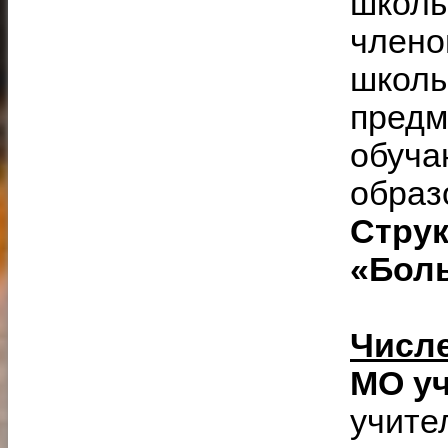
школы
члено
школы
предм
обуча
образ
Стру
«Бол
Числ
МО уч
учите