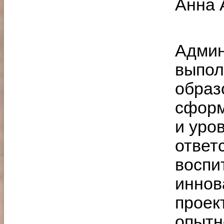
Анна 
Админ
выпол
образ
сформ
и уро
ответ
воспи
иннов
проек
опытн