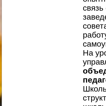
связь
завед
совет
работ
самоу
На ур
управ
объед
педаг
Школь
струк