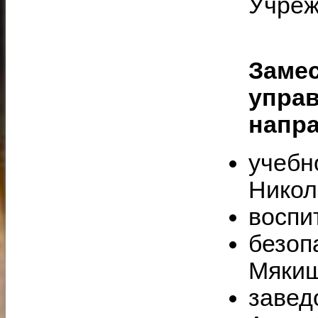
Учреж
Замес
упра
напр
учебн
Никол
воспит
безоп
Мякиш
завед