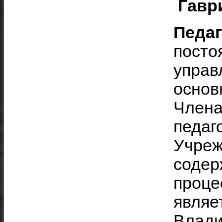
Гавр
Педаг
посто
управ
основ
Члена
педаг
Учреж
содер
проце
являе
Влади