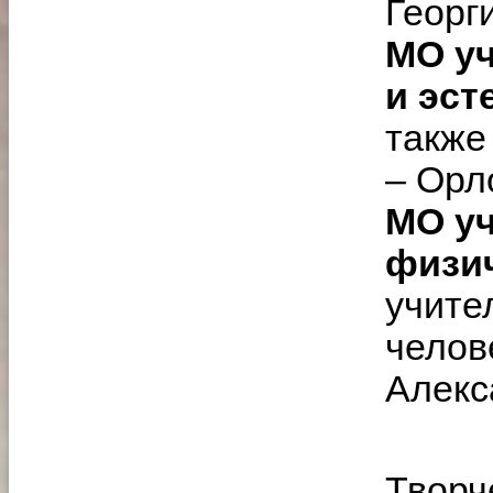
Георг
МО уч
и эст
также
– Орл
МО уч
физи
учите
челов
Алекс
Творч