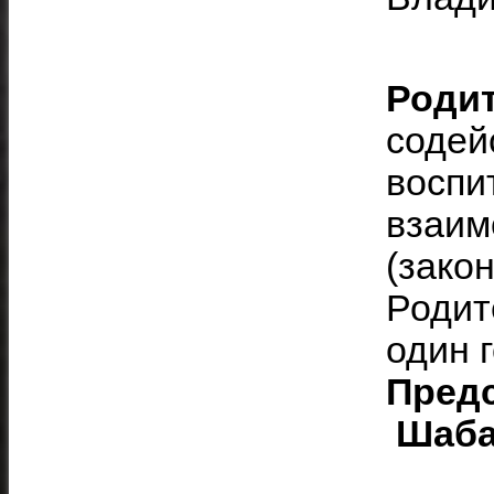
Роди
содей
воспи
взаим
(зако
Родит
один 
Предс
Шаба