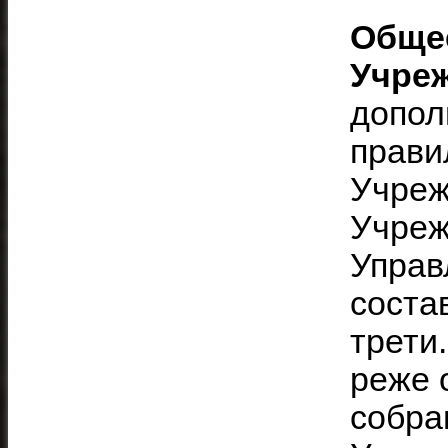
Обще
Учре
допол
прави
Учреж
Учреж
Управ
соста
трети
реже 
собра