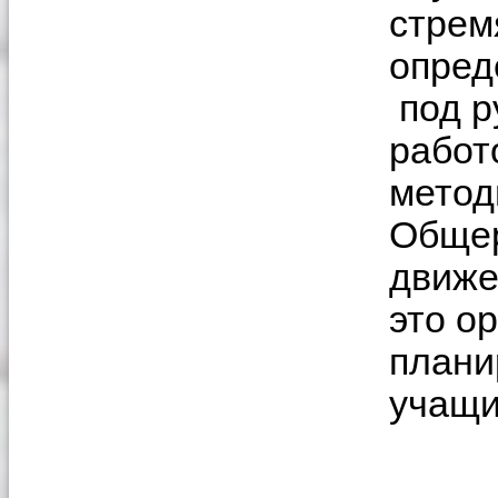
стрем
опред
под р
работ
метод
Общер
движе
это о
плани
учащи