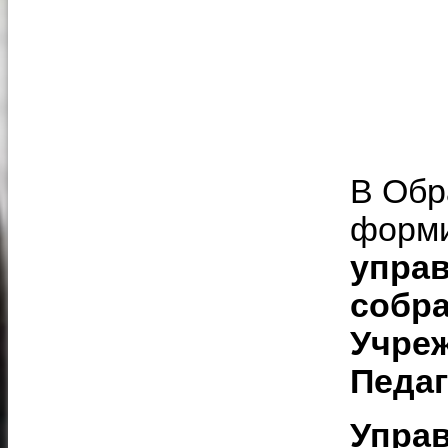
В Обр
форм
упра
собра
Учре
Педаг
Упра