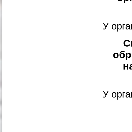
У орг
С
обр
н
У орга