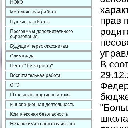
НОКО
харак
Методическая работа
прав 
Пушкинская Карта
родит
Программы дополнительного
образования
несов
Будущим первоклассникам
управ
Олимпиада
В соо
Центр "Точка роста"
29.12
Воспитательная работа
Федер
ОГЭ
бюдже
Школьный спортивный клуб
Инновационная деятельность
"Боль
Комплексная безопасность
школа
Независимая оценка качества