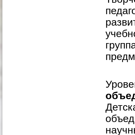
педаг
разви
учебн
групп
предм
Урове
объе
Детск
объед
научн